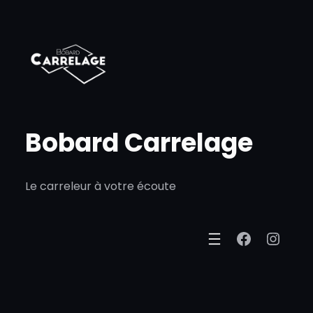
Aller
au
contenu
Bobard Carrelage
Le carreleur à votre écoute
Faceboo
Lien vers la p